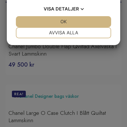
DU KANSKE OCKSÅ GILLAR
VISA
DETALJER
JA
NEJ
OK
JA
NEJ
NÖDVÄNDIG
INSTÄLLNINGAR
AVVISA ALLA
JA
NEJ
JA
NEJ
Chanel Jumbo Double Flap Qviltad Axelväska I
MARKNADSFÖRING
STATISTIK
Svart Lammskinn
49 500
kr
REA!
Chanel Large O Case Clutch I Blått Quiltat
Lammskinn