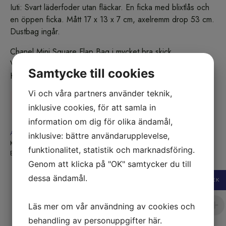
Iuti: Svart läderfoder utan fläckar. En ficka med blixtlås och
en öppen ficka. Mått 17 x 13 x 7 cm, axelremm drop 53 cm.
Dustbag ingår.
Chanel Mini Square Flap Bag i mycket bra skick.
Väskan är köpt second hand hos Vintage Market i
Samtycke till cookies
Köpenhamn.
Vi och våra partners använder teknik,
Såld
inklusive cookies, för att samla in
information om dig för olika ändamål,
Artikelnr:
260201-01B
inklusive: bättre användarupplevelse,
Kategori:
Såld
funktionalitet, statistik och marknadsföring.
Etikett:
Såld
Genom att klicka på "OK" samtycker du till
dessa ändamål.
SEK
Läs mer om vår användning av cookies och
behandling av personuppgifter
här
.