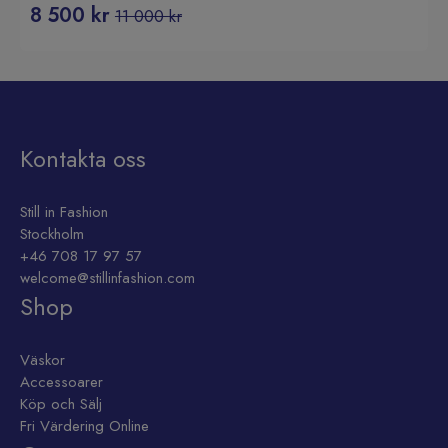
8 500
kr
11 000
kr
Det
Det
ursprungliga
nuvarande
priset
priset
var:
är:
11
8
000 kr.
500 kr.
Kontakta oss
Still in Fashion
Stockholm
+46 708 17 97 57
welcome@stillinfashion.com
Shop
Väskor
Accessoarer
Köp och Sälj
Fri Värdering Online