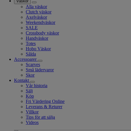
Väskor
Alla väskor
Clutch väskor
Axelväskor
Weekendväskor
SALE
Crossbody väskor
Handväskor
Totes
Hobo Väskor
Sålda
Accessoarer
Scarves
Små lädervaror
Skor
Kontakt
Vår historia
Sälj
Köp
Fri Värdering Online
Leverans & Returer
Villkor
Tips för att sälja
Videos