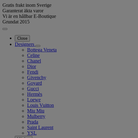
Gratis frakt inom Sverige
Garanterat äkta varor
Vi är en hållbar E-Boutique
Grundat 2015
Close
Designers
Bottega Veneta
Celine
Chanel
Dior
Fendi
Givenchy
Goyard
Gucci
Hermès
Loewe
Louis Vuitton
Miu Miu
Mulberry
Prada
Saint Laurent
YSL