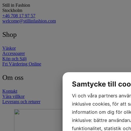
Still in Fashion
Stockholm
+46 708 17 97 57
welcome@stillinfashion.com
Shop
Väskor
Accessoarer
Köp och Sälj
Fri Värdering Online
Om oss
Samtycke till coo
Kontakt
Vi och våra partners använ
Våra villkor
Leverans och returer
inklusive cookies, för att s
information om dig för oli
inklusive: bättre användar
funktionalitet, statistik o