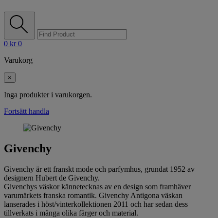
0
kr
0
Varukorg
×
Inga produkter i varukorgen.
Fortsätt handla
Givenchy
Givenchy är ett franskt mode och parfymhus, grundat 1952 av
designern Hubert de Givenchy.
Givenchys väskor kännetecknas av en design som framhäver
varumärkets franska romantik. Givenchy Antigona väskan
lanserades i höst/vinterkollektionen 2011 och har sedan dess
tillverkats i många olika färger och material.