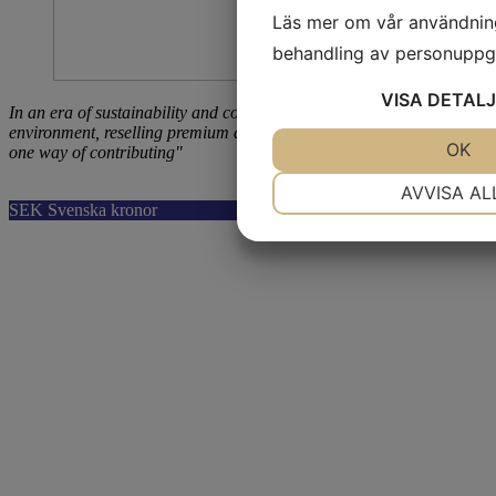
Läs mer om vår användnin
behandling av personuppg
VISA
DETALJ
In an era of sustainability and consciousness about our
environment, reselling premium accessories hiding in your closets is
JA
NEJ
OK
one way of contributing"
NÖDVÄNDIG
Select your currency
AVVISA AL
SEK
Svenska kronor
JA
NEJ
EUR
Euro
MARKNADSFÖRING