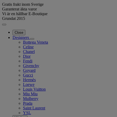
Gratis frakt inom Sverige
Garanterat äkta varor
Vi är en hållbar E-Boutique
Grundat 2015
Close
Designers
Bottega Veneta
Celine
Chanel
Dior
Fendi
Givenchy
Goyard
Gucci
Hermès
Loewe
Louis Vuitton
Miu Miu
Mulberry
Prada
Saint Laurent
YSL