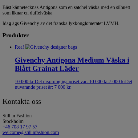
Bäst kännetecknas Antigona som en satchel väska med en silhuett
som liknar en duffelväska.
Idag ägs Givenchy av det franska lyxkonglomeratet LVMH.
Produkter
Rea!
Givenchy Antigona Medium Väska i
Blått Grainat Läder
10 000
kr
Det ursprungliga priset var: 10 000 kr.
7 000
kr
Det
nuvarande priset är: 7 000 kr.
Kontakta oss
Still in Fashion
Stockholm
+46 708 17 97 57
welcome@stillinfashion.com