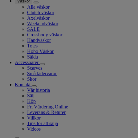
Väskor
Alla väskor
Clutch väskor
Axelväskor
Weekendväskor
SALE
Crossbody väskor
Handväskor
Totes
Hobo Väskor
Sålda
Accessoarer
Scarves
Små lädervaror
Skor
Kontakt
Vår historia
Sälj
Köp
Fri Värdering Online
Leverans & Returer
Villkor
Tips för att sälja
Videos