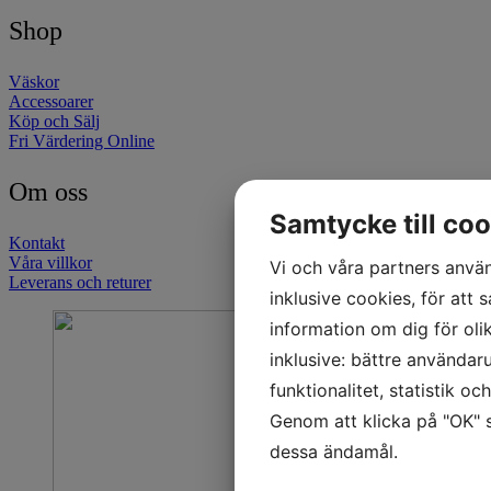
Shop
Väskor
Accessoarer
Köp och Sälj
Fri Värdering Online
Om oss
Samtycke till coo
Kontakt
Våra villkor
Vi och våra partners använ
Leverans och returer
inklusive cookies, för att s
information om dig för oli
inklusive: bättre användar
funktionalitet, statistik o
Genom att klicka på "OK" s
dessa ändamål.