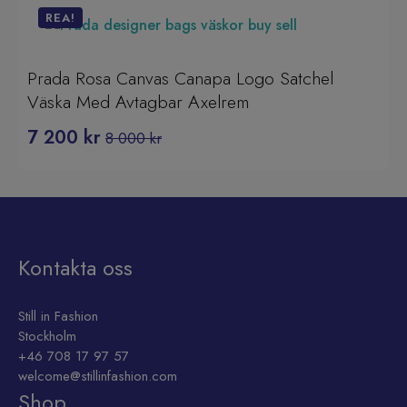
REA!
Prada Rosa Canvas Canapa Logo Satchel
Väska Med Avtagbar Axelrem
7 200
kr
8 000
kr
Det
Det
ursprungliga
nuvarande
priset
priset
var:
är:
8
7
000 kr.
200 kr.
Kontakta oss
Still in Fashion
Stockholm
+46 708 17 97 57
welcome@stillinfashion.com
Shop