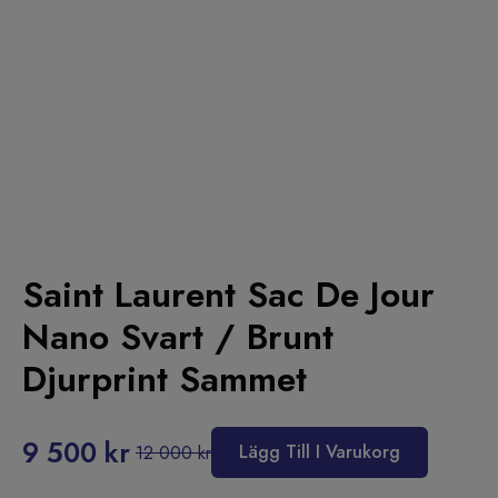
Saint Laurent Sac De Jour
Nano Svart / Brunt
Djurprint Sammet
Alternative:
9 500
kr
Lägg Till I Varukorg
12 000
kr
Det
Det