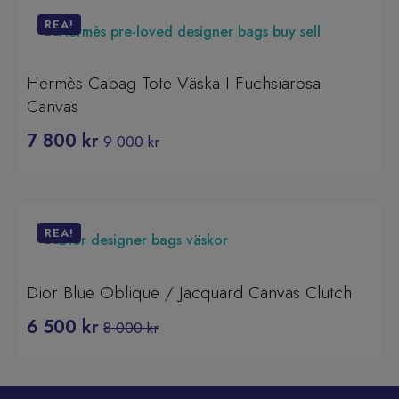
var:
är:
2
1
REA!
300 kr.
700 kr.
Hermès Cabag Tote Väska I Fuchsiarosa
Canvas
7 800
kr
9 000
kr
Det
Det
ursprungliga
nuvarande
priset
priset
var:
är:
9
7
REA!
000 kr.
800 kr.
Dior Blue Oblique / Jacquard Canvas Clutch
6 500
kr
8 000
kr
Det
Det
ursprungliga
nuvarande
priset
priset