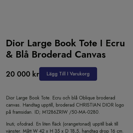
Dior Large Book Tote I Ecru
& Blå Broderad Canvas
Alternative:
20 000
kr
Lägg Till I Varukorg
Dior Large Book Tote. Ecru och blå Oblique broderad
canvas. Handtag upptill, broderad CHRISTIAN DIOR logo
på framsidan. ID; M1286ZRIW /50-MA-0280.
Inuti; ofodrad. En liten fläck (orangetonad) upptill bak till
vänster. Mått W 42 x H 35 x D 18,5, handtag drop 16 cm.