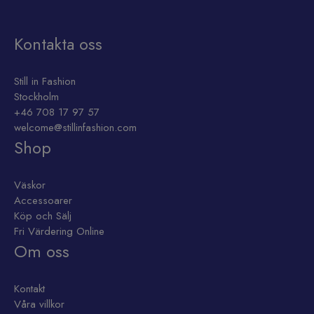
var:
är:
8
6
000 kr.
500 kr.
Kontakta oss
Still in Fashion
Stockholm
+46 708 17 97 57
welcome@stillinfashion.com
Shop
Väskor
Accessoarer
Köp och Sälj
Fri Värdering Online
Om oss
Kontakt
Våra villkor