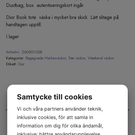
Dustbag, box autentiseringskort ingår.
Dior Book tote väska i mycket bra skick. Lätt slitage på
handtagen upptill.
I lager
Artikelnr:
260501-03B
Kategorier:
Begagnade Märkesväskor
,
Tote väskor
,
Weekend väskor
Etikett:
Dior
Samtycke till cookies
DU KANSKE OCKSÅ GILLAR
Vi och våra partners använder teknik,
inklusive cookies, för att samla in
information om dig för olika ändamål,
inklusive: bättre användarupplevelse,