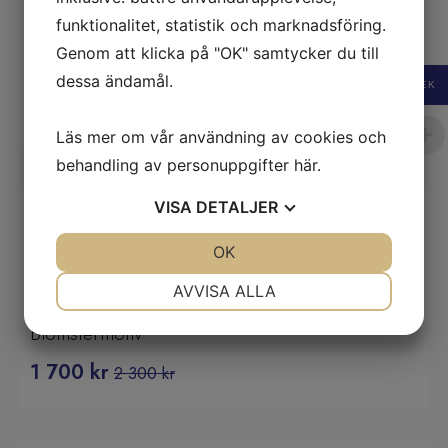
funktionalitet, statistik och marknadsföring.
Dior Gaucho Sadelväska I Svart Läder Med
Genom att klicka på "OK" samtycker du till
Pisksöm.
dessa ändamål.
SEK
12 000
kr
Läs mer om vår användning av cookies och
behandling av personuppgifter
här
.
VISA
DETALJER
REA!
JA
NEJ
OK
JA
NEJ
NÖDVÄNDIG
INSTÄLLNINGAR
AVVISA ALLA
Christian Dior 80 Vintage Blå Siden Scarf Med
JA
NEJ
JA
NEJ
Blomstermotiv
MARKNADSFÖRING
STATISTIK
1 700
kr
2 300
kr
Det
Det
ursprungliga
nuvarande
priset
priset