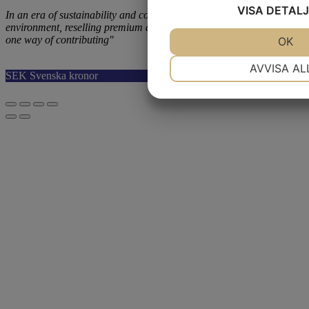
VISA
DETALJ
In an era of sustainability and consciousness about our
environment, reselling premium accessories hiding in your closets is
one way of contributing"
JA
NEJ
OK
NÖDVÄNDIG
Select your currency
AVVISA AL
SEK
Svenska kronor
EUR
Euro
JA
NEJ
MARKNADSFÖRING