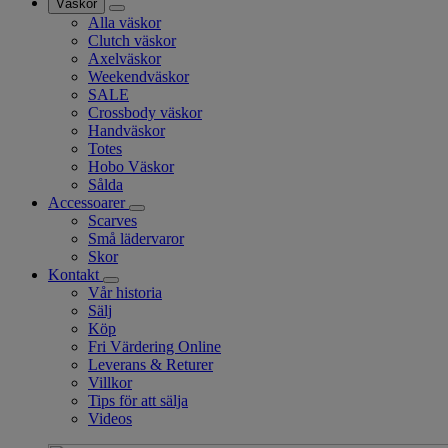
Väskor
Alla väskor
Clutch väskor
Axelväskor
Weekendväskor
SALE
Crossbody väskor
Handväskor
Totes
Hobo Väskor
Sålda
Accessoarer
Scarves
Små lädervaror
Skor
Kontakt
Vår historia
Sälj
Köp
Fri Värdering Online
Leverans & Returer
Villkor
Tips för att sälja
Videos