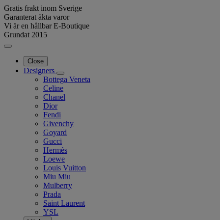
Gratis frakt inom Sverige
Garanterat äkta varor
Vi är en hållbar E-Boutique
Grundat 2015
Close
Designers
Bottega Veneta
Celine
Chanel
Dior
Fendi
Givenchy
Goyard
Gucci
Hermès
Loewe
Louis Vuitton
Miu Miu
Mulberry
Prada
Saint Laurent
YSL