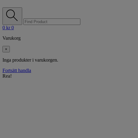
0
kr
0
Varukorg
×
Inga produkter i varukorgen.
Fortsätt handla
Rea!