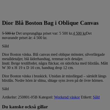
Dior Blå Boston Bag i Oblique Canvas
5 500
kr
Det ursprungliga priset var: 5 500 kr.
4 500
kr
Det
nuvarande priset är: 4 500 kr.
Såld
Dior Boston väska. Blå canvas med oblique mönster, silverfärgade
metalldetaljer, blå läderhandtag, remmar och detaljer.
Inuti: Beige textilfoder, några fläckar, en sidoficka med blixtlås. Mått
W 30 x H 19 x D 16 cm, handtag drop 12 cm.
Dior Boston väska i braskick. Utsidan är missfärgad – särskilt längs
blixtlås. Nedre hörn är slitna, slitage syns även på de övre hörnen.
Såld
Artikelnr:
250801-05B
Kategori:
Weekend väskor
Etikett:
Såld
Du kanske också gillar